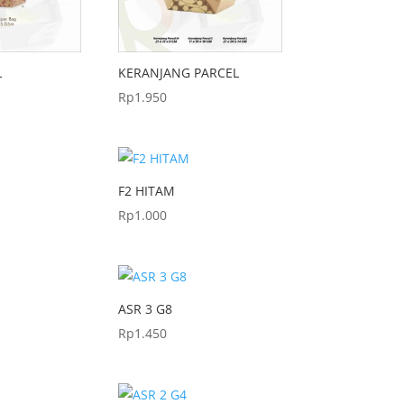
L
KERANJANG PARCEL
Rp
1.950
F2 HITAM
Rp
1.000
ASR 3 G8
Rp
1.450