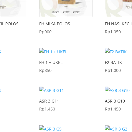
CIL POLOS
FH MIKA POLOS
FH NASI KECI
Rp
900
Rp
1.050
FH 1 + UKEL
F2 BATIK
Rp
850
Rp
1.000
ASR 3 G11
ASR 3 G10
Rp
1.450
Rp
1.450