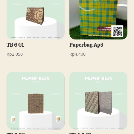
TB 6 G1
Paperbag Ap5
Rp
2.050
Rp
4.400